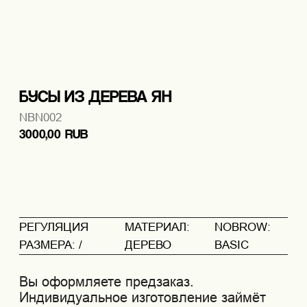
3000,00
RUB
ДОБАВИТЬ В КОРЗИНУ
РЕГУЛЯЦИЯ
МАТЕРИАЛ:
NOBROW:
РАЗМЕРА: /
ДЕРЕВО
BASIC
Вы оформляете предзаказ.
Индивидуальное изготовление займёт
около 10 рабочих дней.
Бусы из натурального дерева на чёрной
нити из высококачественного нейлона.
Благодаря небольшому весу деревянных
бусин украшение практически не
ощущается на шее и идеально подходит
для ежедневной носки. Длина нити
регулируется затяжками и может быть
изменена на ваше усмотрение.
Каждое украшение создаётся с
использованием натуральных
материалов, поэтому фактура и оттенок
бусин могут иметь естественные