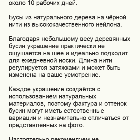
вариации и незначительно отличаться от
представленных на фото.
Настоятельно рекомендуем не
подвергать украшение: сильным ударам,
длительному контакту с водой или
сильному растягиванию. Старайтесь
избегать зацепок за выступающие
предметы.
Упаковка:
Мы бережно упаковываем бусы в
фирменный тубус с защитной сотовой
бумагой внутри. Финальный штрих —
заклеиваем своим стикером с логотипом.
Упаковка, представленная на фото,
является транспортировочной и служит
для надёжной доставки вашего заказа.
Она не является подарочной.
Количество упаковочных единиц может
не соответствовать числу позиций в
заказе — товары могут быть объединены
в одну транспортировочную упаковку.