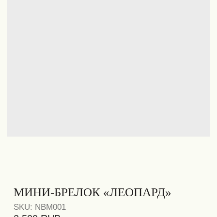
МИНИ-БРЕЛОК «ЛЕОПАРД»
SKU:
NBM001
2 500
RUB
12 cм
КАМЕНЬ
ТИГРОВЫЙ ГЛАЗ
NOBROW
MINI
Брелок из керамических и деревянных
бусин с натуральным камнем «Тигровый
глаз».
Украшение подходит в качестве
ежедневного аксессуара на сумку, ключи
или одежду.
Каждое украшение создаётся с
использованием натуральных
материалов, поэтому фактура бусин и