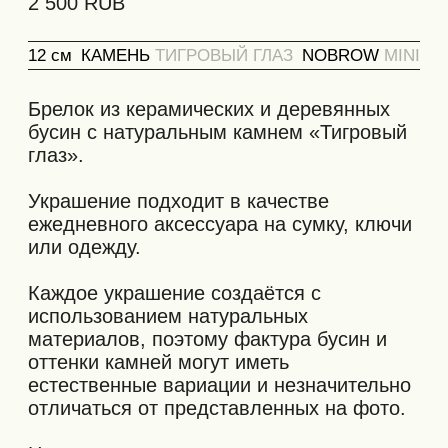
оттенки камней могут иметь
естественные вариации и незначительно
отличаться от представленных на фото.
Настоятельно рекомендуем не
подвергать украшение: сильным ударам,
длительному контакту с водой или
сильному растягиванию. Старайтесь
избегать зацепок брелка за выступающие
предметы.
Упаковка:
Мы бережно упаковываем брелок в
фирменный тубус с защитной сотовой
бумагой внутри. Финальный штрих —
заклеиваем своим стикером с логотипом.
Упаковка, представленная на фото,
является транспортировочной и служит
для надёжной доставки вашего заказа.
Она не является подарочной.
Количество упаковочных единиц может
не соответствовать числу позиций в
заказе — товары могут быть объединены
в одну транспортировочную упаковку.