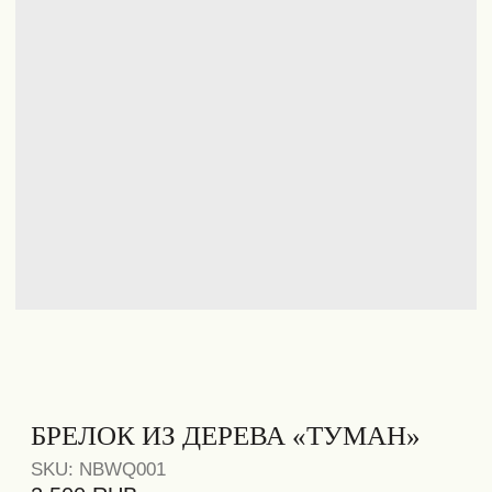
БРЕЛОК ИЗ ДЕРЕВА «ТУМАН»
SKU:
NBWQ001
2 500
RUB
20
КАМЕНЬ
ДЫМЧАТЫЙ
NOBROW
cм
КВАРЦ
WOODS
Брелок из деревянных бусин с
натуральным дымчатым кварцем.
Украшение подходит в качестве
ежедневного аксессуара на сумку, ключи
или одежду.
Каждое украшение создаётся с
использованием натуральных
материалов, поэтому фактура бусин и