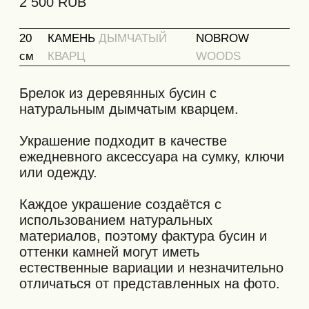
оттенки камней могут иметь
естественные вариации и незначительно
отличаться от представленных на фото.
Настоятельно рекомендуем не
подвергать украшение: сильным ударам,
длительному контакту с водой или
сильному растягиванию. Старайтесь
избегать зацепок брелка за выступающие
предметы.
Упаковка:
Мы бережно упаковываем брелок в
фирменный тубус с защитной сотовой
бумагой внутри. Финальный штрих —
заклеиваем своим стикером с логотипом.
Упаковка, представленная на фото,
является транспортировочной и служит
для надёжной доставки вашего заказа.
Она не является подарочной.
Количество упаковочных единиц может
не соответствовать числу позиций в
заказе — товары могут быть объединены
в одну транспортировочную упаковку.