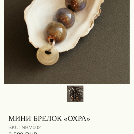
МИНИ-БРЕЛОК «ОХРА»
SKU:
NBM002
2 500
RUB
12 cм
КАМЕНЬ
БЕЛЫЙ КВАРЦ
NOBROW
MINI
Брелок из керамических бусин с
натуральным белым кварцем.
Украшение подходит в качестве
ежедневного аксессуара на сумку, ключи
или одежду.
Каждое украшение создаётся с
использованием натуральных
материалов, поэтому фактура бусин и
оттенки камней могут иметь