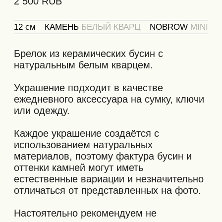
естественные вариации и незначительно
отличаться от представленных на фото.
Настоятельно рекомендуем не
подвергать украшение: сильным ударам,
длительному контакту с водой или
сильному растягиванию. Старайтесь
избегать зацепок брелка за выступающие
предметы.
Упаковка:
Мы бережно упаковываем брелок в
фирменный тубус с защитной сотовой
бумагой внутри. Финальный штрих —
заклеиваем своим стикером с логотипом.
Упаковка, представленная на фото,
является транспортировочной и служит
для надёжной доставки вашего заказа.
Она не является подарочной.
Количество упаковочных единиц может
не соответствовать числу позиций в
заказе — товары могут быть объединены
в одну транспортировочную упаковку.